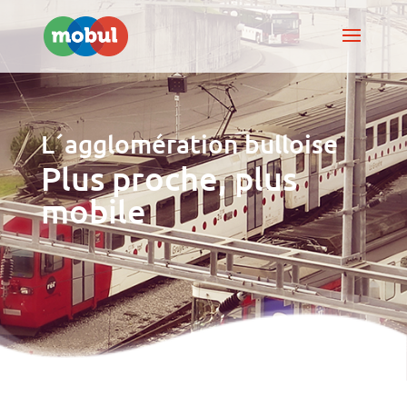
L´agglomération bulloise
Plus proche, plus
mobile