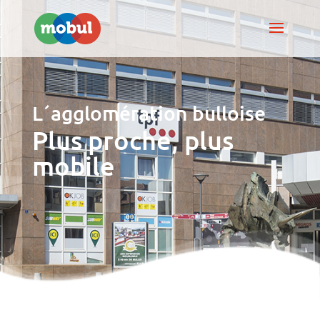
L´agglomération bulloise
Plus proche, plus
mobile